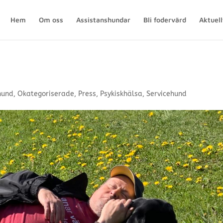
Hem
Om oss
Assistanshundar
Bli fodervärd
Aktuell
hund
,
Okategoriserade
,
Press
,
Psykiskhälsa
,
Servicehund