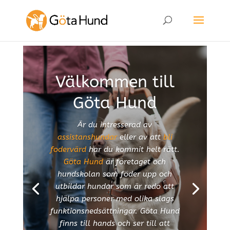
Välkommen till
Göta Hund
Är du intresserad av
assistanshundar
eller av att
bli
fodervärd
har du kommit helt rätt.
Göta Hund
är företaget och
hundskolan som föder upp och
utbildar hundar som är redo att
hjälpa personer med olika slags
funktionsnedsättningar. Göta Hund
finns till hands och ser till att