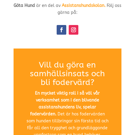
Göta Hund
är en del av
Assistanshundskolan.
Följ oss
gärna på:
Vill du göra en
samhällsinsats och
bli fodervärd?
En mycket viktig roll i så väl vår
verksamhet som i den blivande
assistanshundens liv, spelar
fodervärden.
Det är hos fodervärden
som hunden tillbringar sin första tid och
får all den trygghet och grundläggande
uppfostran som en hund behöver.