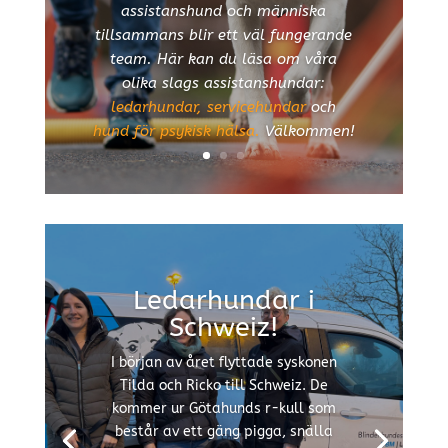
assistanshund och människa
tillsammans blir ett väl fungerande
team. Här kan du läsa om våra
olika slags assistanshundar:
ledarhundar, servicehundar
och
hund för psykisk hälsa.
Välkommen!
Ledarhundar i
Schweiz!
I början av året flyttade syskonen
Tilda och Ricko till Schweiz. De
kommer ur Götahunds r-kull som
består av ett gäng pigga, snälla