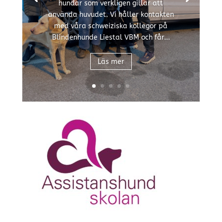
hundar som verkligen gillar att
använda huvudet. Vi håller kontakten
med våra schweiziska kollegor på
Blindenhunde Liestal VBM och får...
Läs mer